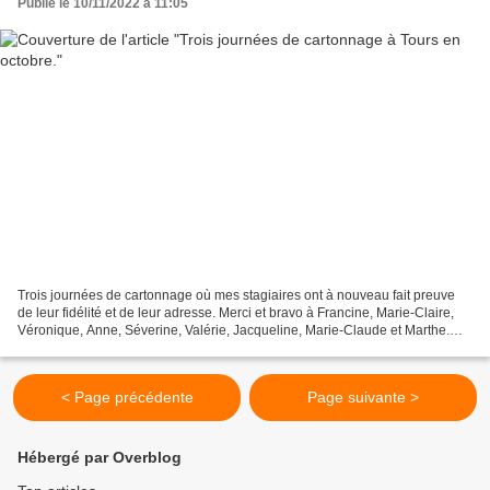
Publié le 10/11/2022 à 11:05
Trois journées de cartonnage où mes stagiaires ont à nouveau fait preuve
de leur fidélité et de leur adresse. Merci et bravo à Francine, Marie-Claire,
Véronique, Anne, Séverine, Valérie, Jacqueline, Marie-Claude et Marthe.
Les preuves ci-dessous : La...
< Page précédente
Page suivante >
Hébergé par Overblog