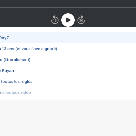
 DayZ
 a 13 ans (et vous l'avez ignoré)
e (littéralement)
im Rayan
 toutes les règles
s les jeux vidéo
us choquant de Rockstar ? - Le scandale BULLY
e plus moche de Steam
du RÊVE tourne au CAUCHEMAR