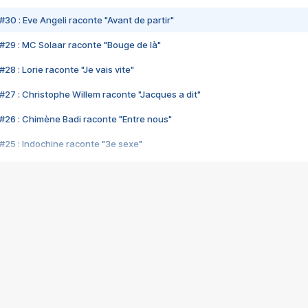
#30 : Eve Angeli raconte "Avant de partir"
#29 : MC Solaar raconte "Bouge de là"
28 : Lorie raconte "Je vais vite"
#27 : Christophe Willem raconte "Jacques a dit"
#26 : Chimène Badi raconte "Entre nous"
#25 : Indochine raconte "3e sexe"
#24 : Zaho raconte "C'est chelou"
#23 : Patrick Bruel raconte "Au café des délices"
#22 : Kyo raconte "Le chemin"
#21 : Nolwenn Leroy raconte "Cassé"
#20 : Patrick Hernandez raconte "Born to be alive"
#19 : Lorie raconte "Près de moi"