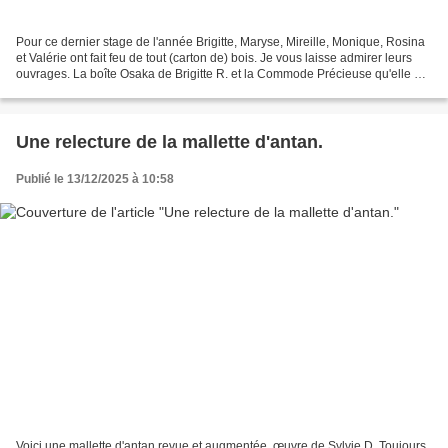
Pour ce dernier stage de l'année Brigitte, Maryse, Mireille, Monique, Rosina
et Valérie ont fait feu de tout (carton de) bois. Je vous laisse admirer leurs
ouvrages. La boîte Osaka de Brigitte R. et la Commode Précieuse qu'elle a
réalisée à la maison. Les...
Une relecture de la mallette d'antan.
Publié le 13/12/2025 à 10:58
Voici une mallette d'antan revue et augmentée, œuvre de Sylvie D. Toujours