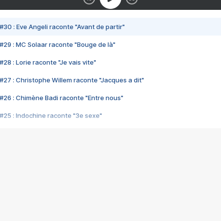
#30 : Eve Angeli raconte "Avant de partir"
#29 : MC Solaar raconte "Bouge de là"
28 : Lorie raconte "Je vais vite"
#27 : Christophe Willem raconte "Jacques a dit"
#26 : Chimène Badi raconte "Entre nous"
#25 : Indochine raconte "3e sexe"
#24 : Zaho raconte "C'est chelou"
#23 : Patrick Bruel raconte "Au café des délices"
#22 : Kyo raconte "Le chemin"
#21 : Nolwenn Leroy raconte "Cassé"
#20 : Patrick Hernandez raconte "Born to be alive"