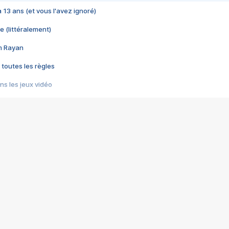
 a 13 ans (et vous l'avez ignoré)
e (littéralement)
im Rayan
 toutes les règles
s les jeux vidéo
us choquant de Rockstar ? - Le scandale BULLY
e plus moche de Steam
du RÊVE tourne au CAUCHEMAR
pendant 8 heures
it… à tort
umiliés par un jeu vidéo
ire - Final Fantasy 8