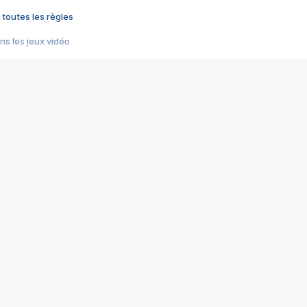
 toutes les règles
s les jeux vidéo
us choquant de Rockstar ? - Le scandale BULLY
e plus moche de Steam
du RÊVE tourne au CAUCHEMAR
pendant 8 heures
it… à tort
umiliés par un jeu vidéo
ire - Final Fantasy 8
ti un empire - Age of Empires
story DOFUS
tard, il crée l'un des pires jeux de tous les temps, MindsEye.