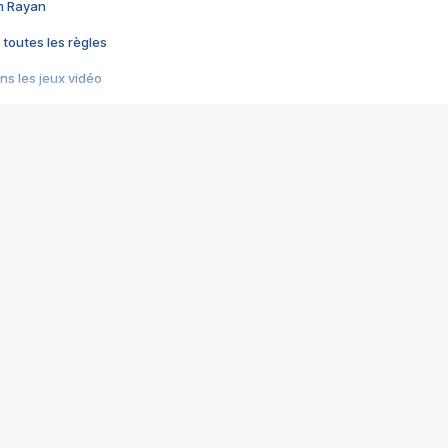
im Rayan
 toutes les règles
s les jeux vidéo
us choquant de Rockstar ? - Le scandale BULLY
e plus moche de Steam
du RÊVE tourne au CAUCHEMAR
pendant 8 heures
it… à tort
umiliés par un jeu vidéo
ire - Final Fantasy 8
ti un empire - Age of Empires
story DOFUS
tard, il crée l'un des pires jeux de tous les temps, MindsEye.