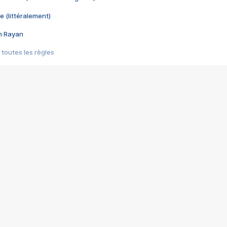
e (littéralement)
im Rayan
 toutes les règles
s les jeux vidéo
us choquant de Rockstar ? - Le scandale BULLY
e plus moche de Steam
du RÊVE tourne au CAUCHEMAR
pendant 8 heures
it… à tort
umiliés par un jeu vidéo
ire - Final Fantasy 8
ti un empire - Age of Empires