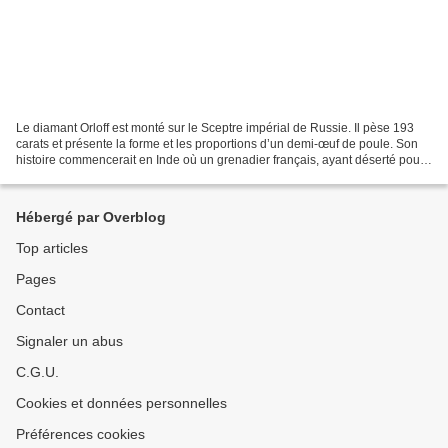
Le diamant Orloff est monté sur le Sceptre impérial de Russie. Il pèse 193
carats et présente la forme et les proportions d’un demi-œuf de poule. Son
histoire commencerait en Inde où un grenadier français, ayant déserté pour
faire fortune, arriva dans...
Hébergé par Overblog
Top articles
Pages
Contact
Signaler un abus
C.G.U.
Cookies et données personnelles
Préférences cookies