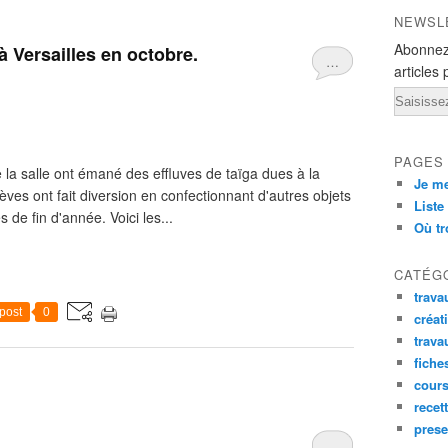
NEWSL
Abonnez
 Versailles en octobre.
…
articles 
Email
PAGES
la salle ont émané des effluves de taïga dues à la
Je me
ves ont fait diversion en confectionnant d'autres objets
Liste
s de fin d'année. Voici les...
Où tr
CATÉG
trava
post
0
créat
trava
fiche
cour
recet
prese
…