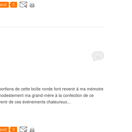
post
0
…
portions de cette boîte ronde font revenir à ma mémoire
 modestement ma grand-mère à la confection de ce
uvenir de ces événements chaleureux...
post
0