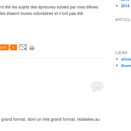
2014
ont été les sujets des épreuves subies par mes élèves
les étaient toutes volontaires et n'ont pas été
ARTIC
post
0
LIENS
olivi
Aroma
…
e grand format, dont un trés grand format, réalisées au