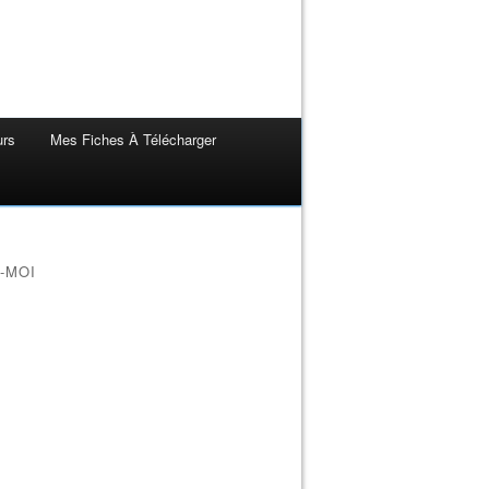
urs
Mes Fiches À Télécharger
-MOI