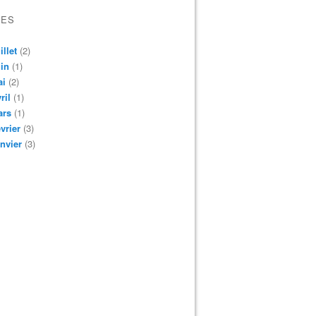
VES
illet
(2)
in
(1)
ai
(2)
ril
(1)
ars
(1)
vrier
(3)
nvier
(3)