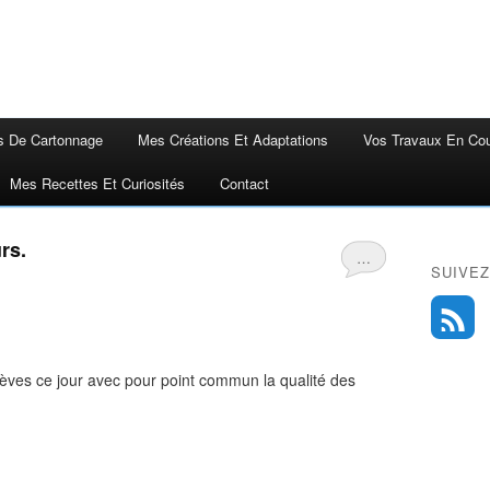
s De Cartonnage
Mes Créations Et Adaptations
Vos Travaux En Co
Mes Recettes Et Curiosités
Contact
rs.
…
SUIVEZ
lèves ce jour avec pour point commun la qualité des