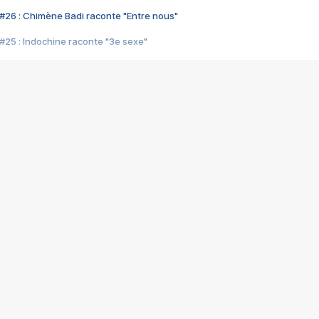
#26 : Chimène Badi raconte "Entre nous"
#25 : Indochine raconte "3e sexe"
#24 : Zaho raconte "C'est chelou"
#23 : Patrick Bruel raconte "Au café des délices"
#22 : Kyo raconte "Le chemin"
#21 : Nolwenn Leroy raconte "Cassé"
#20 : Patrick Hernandez raconte "Born to be alive"
#19 : Lorie raconte "Près de moi"
#18 : Michael Jones raconte "A nos actes manqués" (avec Jean-Jacque
#17 : Khaled raconte "Aïcha"
#16 : Corneille raconte "Parce qu'on vient de loin"
#15 : Indochine raconte "L'aventurier"