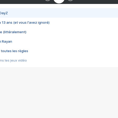
 DayZ
 a 13 ans (et vous l'avez ignoré)
e (littéralement)
im Rayan
 toutes les règles
s les jeux vidéo
us choquant de Rockstar ? - Le scandale BULLY
e plus moche de Steam
du RÊVE tourne au CAUCHEMAR
pendant 8 heures
it… à tort
umiliés par un jeu vidéo