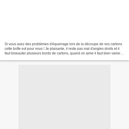
Si vous avez des problèmes d'équerrage lors de la découpe de vos cartons
cette boîte est pour vous ! Je plaisante, il reste pas mal d'angles droits et il
faut biseauter plusieurs bords de cartons, quand on aime il faut bien varier
les plaisirs ! Là par...