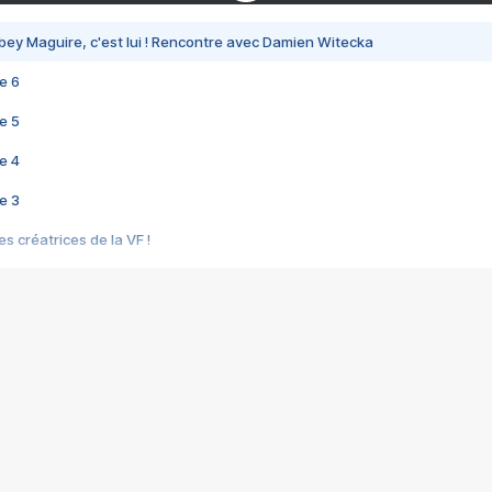
bey Maguire, c'est lui ! Rencontre avec Damien Witecka
e 6
e 5
e 4
e 3
s créatrices de la VF !
e 2
e 1
e Mektoub My Love arrive enfin ! Rencontre avec Shaïn Boumedine et Sal
i : après Toni en famille
elle réalise le bouleversant Dites lui que je l'aime
ais ! Rencontre autour de Vie privée de Rebecca Zlotowski