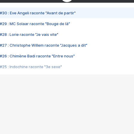
#30 : Eve Angeli raconte "Avant de partir"
#29 : MC Solaar raconte "Bouge de là"
28 : Lorie raconte "Je vais vite"
#27 : Christophe Willem raconte "Jacques a dit"
#26 : Chimène Badi raconte "Entre nous"
#25 : Indochine raconte "3e sexe"
#24 : Zaho raconte "C'est chelou"
#23 : Patrick Bruel raconte "Au café des délices"
#22 : Kyo raconte "Le chemin"
#21 : Nolwenn Leroy raconte "Cassé"
#20 : Patrick Hernandez raconte "Born to be alive"
#19 : Lorie raconte "Près de moi"