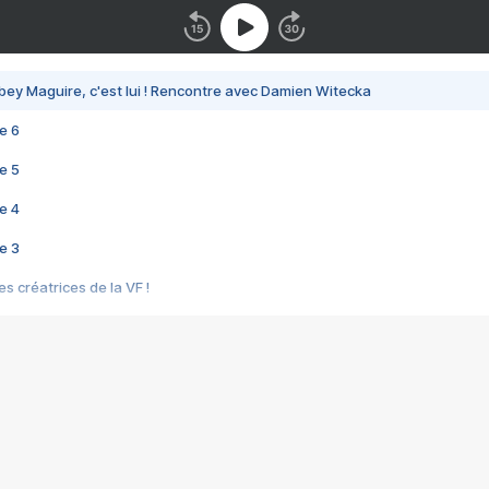
bey Maguire, c'est lui ! Rencontre avec Damien Witecka
e 6
e 5
e 4
e 3
s créatrices de la VF !
e 2
e 1
e Mektoub My Love arrive enfin ! Rencontre avec Shaïn Boumedine et Sal
i : après Toni en famille
elle réalise le bouleversant Dites lui que je l'aime