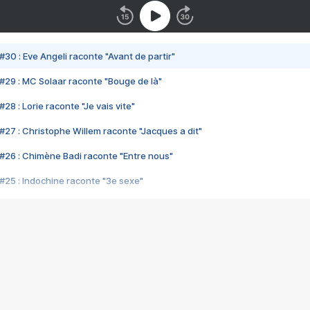
#30 : Eve Angeli raconte "Avant de partir"
#29 : MC Solaar raconte "Bouge de là"
28 : Lorie raconte "Je vais vite"
#27 : Christophe Willem raconte "Jacques a dit"
#26 : Chimène Badi raconte "Entre nous"
#25 : Indochine raconte "3e sexe"
#24 : Zaho raconte "C'est chelou"
#23 : Patrick Bruel raconte "Au café des délices"
#22 : Kyo raconte "Le chemin"
#21 : Nolwenn Leroy raconte "Cassé"
#20 : Patrick Hernandez raconte "Born to be alive"