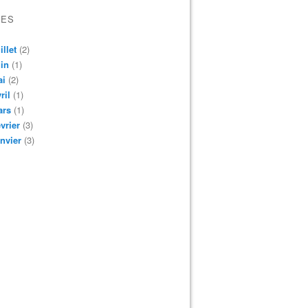
VES
illet
(2)
in
(1)
ai
(2)
ril
(1)
ars
(1)
vrier
(3)
nvier
(3)