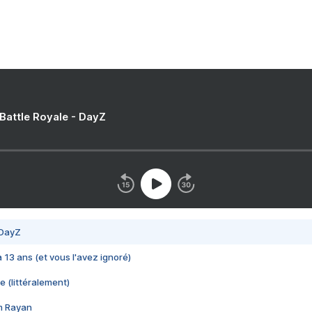
 Battle Royale - DayZ
 DayZ
 a 13 ans (et vous l'avez ignoré)
e (littéralement)
im Rayan