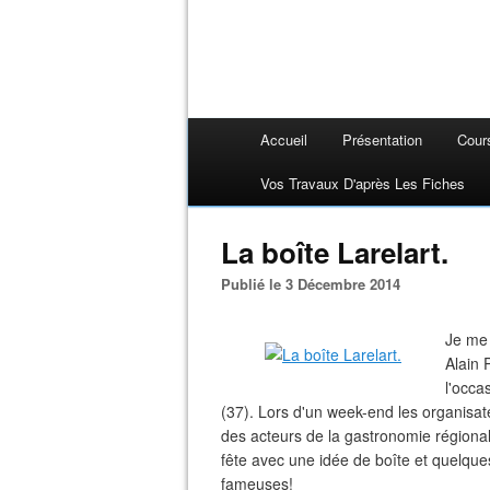
Accueil
Présentation
Cour
Vos Travaux D'après Les Fiches
La boîte Larelart.
Publié le 3 Décembre 2014
Je me 
Alain 
l'occa
(37). Lors d'un week-end les organisate
des acteurs de la gastronomie régionale 
fête avec une idée de boîte et quelques
fameuses!