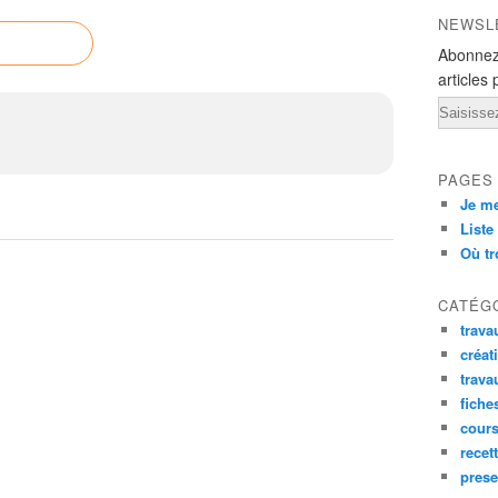
NEWSL
Abonnez
articles 
Email
PAGES
Je me
Liste
Où tr
CATÉG
trava
créat
trava
fiche
cour
recet
prese