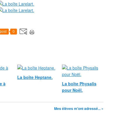
post
0
La boîte Heptane.
e à
La boîte Physalis
pour Noël.
Mes élèves m'ont adressé... »