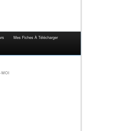
urs
Mes Fiches À Télécharger
-MOI