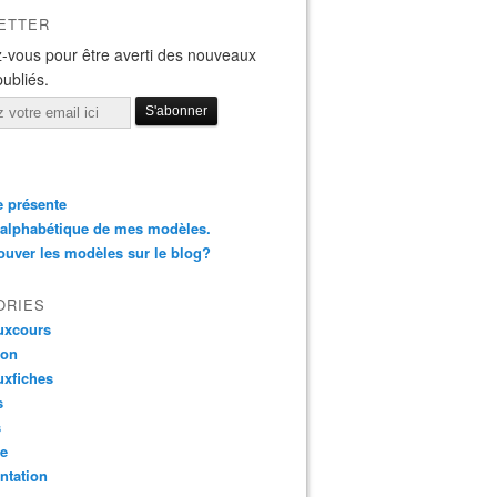
ETTER
-vous pour être averti des nouveaux
publiés.
 présente
 alphabétique de mes modèles.
ouver les modèles sur le blog?
ORIES
uxcours
ion
uxfiches
s
s
te
ntation