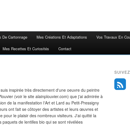
s De Cartonnage
Mes Créations Et Adaptations
Vos Travaux En Co
Mes Recettes Et Curiosités
Contact
SUIVEZ
suis inspirée très directement d'une oeuvre du peintre
Plouvier (voir le site alainplouvier.com) que j'ai admirée à
sion de la manifestation l'Art et Lard au Petit-Pressigny
urs ont fait se côtoyer des artistes et leurs œuvres et
pour le plaisir des nombreux visiteurs. J'ai quitté la
 paquets de lentilles bio qui se sont révélées